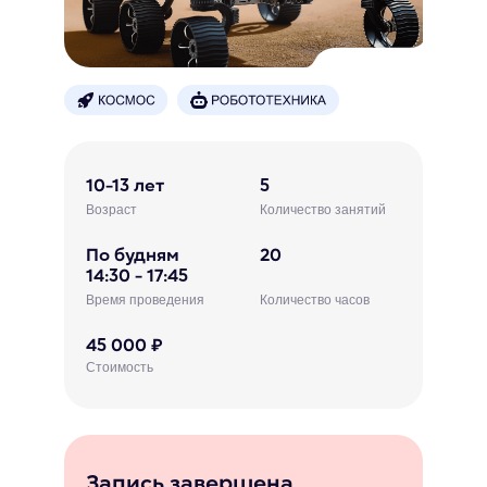
10-13 лет
5
Возраст
Количество занятий
По будням
20
14:30 - 17:45
Время проведения
Количество часов
45 000 ₽
Стоимость
Запись завершена